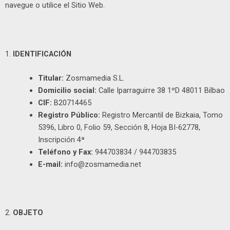
navegue o utilice el Sitio Web.
1.
IDENTIFICACIÓN
Titular:
Zosmamedia S.L.
Domicilio social:
Calle Iparraguirre 38 1ºD 48011 Bilbao
CIF:
B20714465
Registro Público:
Registro Mercantil de Bizkaia, Tomo
5396, Libro 0, Folio 59, Sección 8, Hoja BI-62778,
Inscripción 4ª
Teléfono y Fax:
944703834 / 944703835
E-mail:
info@zosmamedia.net
2.
OBJETO